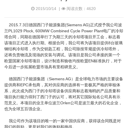
2015/10/14
|
阅读次数：4620
2015.7.3日德国西门子能源集团(Siemens AG)正式授予我公司波
兰PL1029 Plock, 600MW Combined Cycle Power Plant电厂的冷却
塔合同，同期在德国举行了为期三天的冷却塔项目开工会，标志着
该项目正式进入执行期。根据合同，我公司将为该项目提供8台玻璃
钢结构冷却塔，作为交钥匙工程，我公司除按常规提供冷却塔外，
还将负责物流及现场的安装与调试。该项目是我公司承接的第一个
欧盟国家冷却塔项目，设计制造和验收均按欧盟EN标准执行，对于
今后进一步拓展欧盟市场具有里程碑意义。
德国西门子能源集团（Siemens AG）是全球电力市场的主要设备
提供商和EPC承包商，其对供应商的选择有一套极其严格的审核体
系，此次成为西门子的冷却塔设备供应商标志着海鸥的产品质量和
项目执行能力得到了西门子的认可，将对其它国际知名公司具有示
范意义。本项目的业主单位波兰Orlen公司是波兰最大的石化企业，
也为全球五百强企业。
我公司作为该项目的唯一的一家中国供应商，获得该合同既是对
我们的鼓励，更是对我们的激励和挑战。