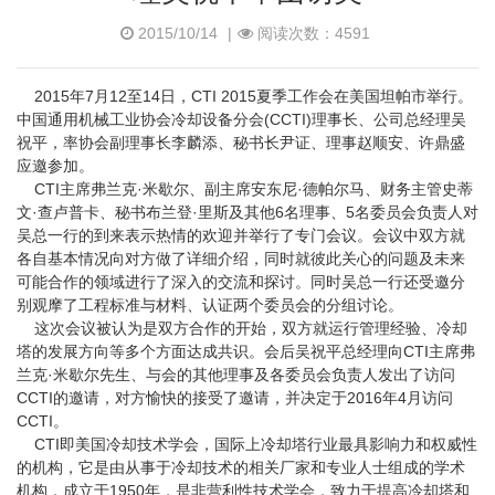
2015/10/14
|
阅读次数：4591
2015年7月12至14日，CTI 2015夏季工作会在美国坦帕市举行。
中国通用机械工业协会冷却设备分会(CCTI)理事长、公司总经理吴
祝平，率协会副理事长李麟添、秘书长尹证、理事赵顺安、许鼎盛
应邀参加。
CTI主席弗兰克·米歇尔、副主席安东尼·德帕尔马、财务主管史蒂
文·查卢普卡、秘书布兰登·里斯及其他6名理事、5名委员会负责人对
吴总一行的到来表示热情的欢迎并举行了专门会议。会议中双方就
各自基本情况向对方做了详细介绍，同时就彼此关心的问题及未来
可能合作的领域进行了深入的交流和探讨。同时吴总一行还受邀分
别观摩了工程标准与材料、认证两个委员会的分组讨论。
这次会议被认为是双方合作的开始，双方就运行管理经验、冷却
塔的发展方向等多个方面达成共识。会后吴祝平总经理向CTI主席弗
兰克·米歇尔先生、与会的其他理事及各委员会负责人发出了访问
CCTI的邀请，对方愉快的接受了邀请，并决定于2016年4月访问
CCTI。
CTI即美国冷却技术学会，国际上冷却塔行业最具影响力和权威性
的机构，它是由从事于冷却技术的相关厂家和专业人士组成的学术
机构，成立于1950年，是非营利性技术学会，致力于提高冷却塔和